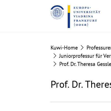
Go
Go
to
to
the
the
content
footer
section
section
Kuwi-Home
Professure
Juniorprofessur für Ver
Prof. Dr. Theresa Gessl
Prof. Dr. Ther