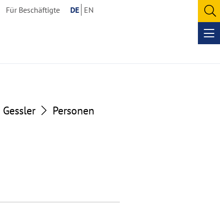
Für Beschäftigte
DE
EN
O
se
Op
me
 Gessler
Personen