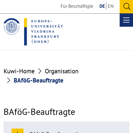
Go
Go
Für Beschäftigte
DE
EN
to
to
O
the
the
se
Op
content
footer
me
section
section
Kuwi-Home
Organisation
BAföG-Beauftragte
BAföG-Beauftragte