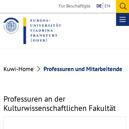
Go
Go
Für Beschäftigte
DE
EN
to
to
O
the
the
se
Op
content
footer
me
section
section
Professuren
Kuwi-Home
Professuren und Mitarbeitende
und
Wissenschaftliche
Professuren an der
Beschäftigte
Kulturwissenschaftlichen Fakultät