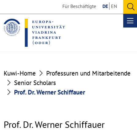
Go
Go
Für Beschäftigte
DE
EN
to
to
O
the
the
se
Op
content
footer
me
section
section
Kuwi-Home
Professuren und Mitarbeitende
Senior Scholars
Prof. Dr. Werner Schiffauer
Prof. Dr. Werner Schiffauer