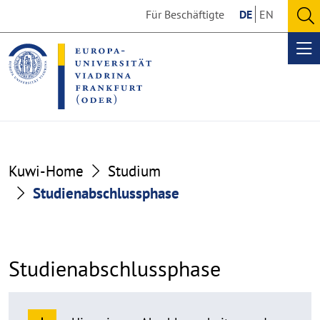
Go
Go
Für Beschäftigte
DE
EN
to
to
O
the
the
se
Op
content
footer
me
section
section
Kuwi-Home
Studium
Studienabschlussphase
Studienabschlussphase