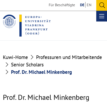
Go
Go
Für Beschäftigte
DE
EN
to
to
O
the
the
se
Op
content
footer
me
section
section
Kuwi-Home
Professuren und Mitarbeitende
Senior Scholars
Prof. Dr. Michael Minkenberg
Prof. Dr. Michael Minkenberg