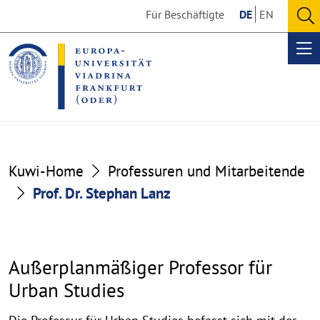
Go
Go
Für Beschäftigte
DE
EN
to
to
O
the
the
se
Op
content
footer
me
section
section
Prof.
Kuwi-Home
Professuren und Mitarbeitende
Dr.
Prof. Dr. Stephan Lanz
Stephan
Lanz
Außerplanmäßiger Professor für
Urban Studies