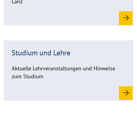
m
Lanz
o
r
e
R
Studium und Lehre
e
a
d
Aktuelle Lehrveranstaltungen und Hinweise
m
zum Studium
o
r
e