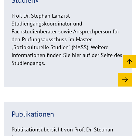
d
m
Prof. Dr. Stephan Lanz ist
o
Studiengangskoordinator und
r
Fachstudienberater sowie Ansprechperson für
e
den Prüfungsausschuss im Master
„Soziokulturelle Studien“ (MASS). Weitere
Informationen finden Sie hier auf der Seite des
Studiengangs.
R
Publikationen
e
a
d
Publikationsübersicht von Prof. Dr. Stephan