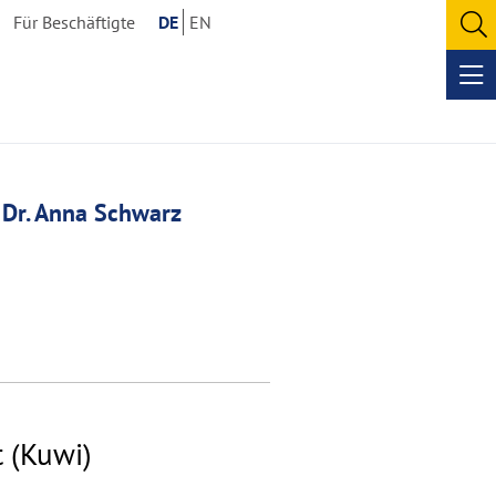
Für Beschäftigte
DE
EN
O
se
Op
me
. Dr. Anna Schwarz
t (Kuwi)