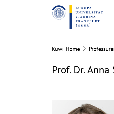
Go
Go
to
to
the
the
content
footer
section
section
Kuwi-Home
Professure
Prof. Dr. Anna