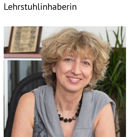
Lehrstuhlinhaberin
©
Copy
aufk