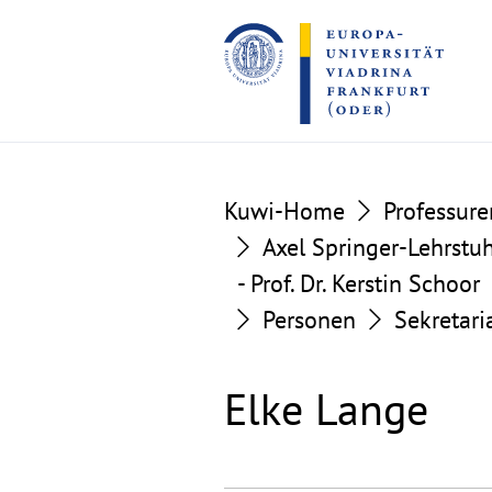
Go
Go
to
to
the
the
content
footer
section
section
Kuwi-Home
Professure
Axel Springer-Lehrstuhl 
- Prof. Dr. Kerstin Schoor
Personen
Sekretari
Elke Lange