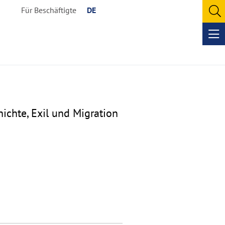
Für Beschäftigte
DE
O
se
Op
me
chi­chte, Exil und Migration