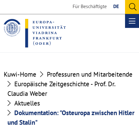
Go
Go
Für Beschäftigte
DE
to
to
O
the
the
se
Op
content
footer
me
section
section
Kuwi-Home
Professuren und Mitarbeitende
Europäische Zeitgeschichte - Prof. Dr.
Claudia Weber
Aktuelles
Dokumentation: "Osteuropa zwischen Hitler
und Stalin"