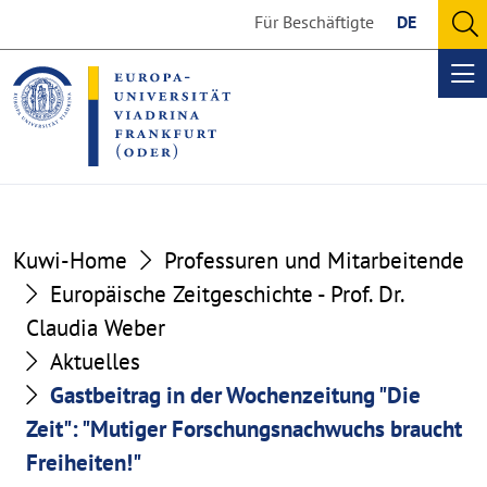
Go
Go
Für Beschäftigte
DE
to
to
O
the
the
se
Op
content
footer
me
section
section
Kuwi-Home
Professuren und Mitarbeitende
Europäische Zeitgeschichte - Prof. Dr.
Claudia Weber
Aktuelles
Gastbeitrag in der Wochenzeitung "Die
Zeit": "Mutiger Forschungsnachwuchs braucht
Freiheiten!"