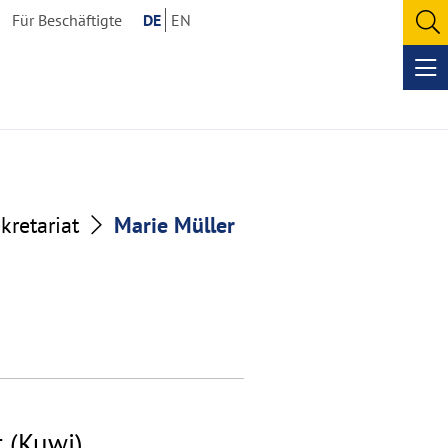
Für Beschäftigte
DE
EN
O
se
Op
me
kretariat
Marie Müller
t (Kuwi)