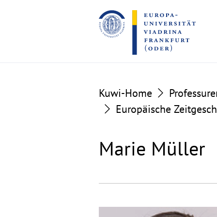
Go
Go
to
to
the
the
content
footer
section
section
Kuwi-Home
Professure
Europäische Zeitgeschi
Marie Müller