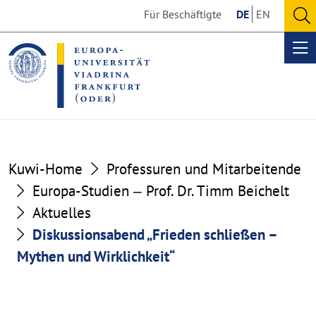
Go
Go
Für Beschäftigte
DE
EN
to
to
O
the
the
se
Op
content
footer
me
section
section
Kuwi-Home
Professuren und Mitarbeitende
Europa-Studien ‒ Prof. Dr. Timm Beichelt
Aktuelles
Diskussionsabend „Frieden schließen –
Mythen und Wirklichkeit“