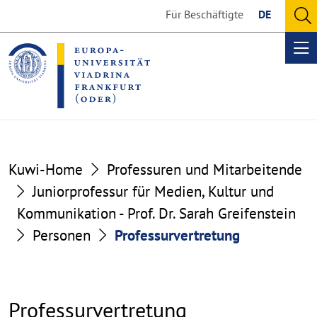
Go
Go
Für Beschäftigte
DE
to
to
O
the
the
se
Op
content
footer
me
section
section
Kuwi-Home
Professuren und Mitarbeitende
Juniorprofessur für Medien, Kultur und
Kommunikation - Prof. Dr. Sarah Greifenstein
Personen
Professurvertretung
Professurvertretung