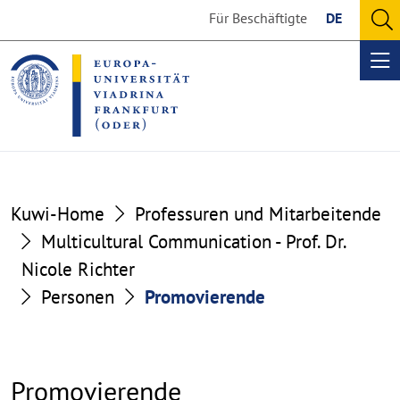
Go
Go
Für Beschäftigte
DE
to
to
O
the
the
se
Op
content
footer
me
section
section
Kuwi-Home
Professuren und Mitarbeitende
Multicultural Communication - Prof. Dr.
Nicole Richter
Personen
Promovierende
Promovierende