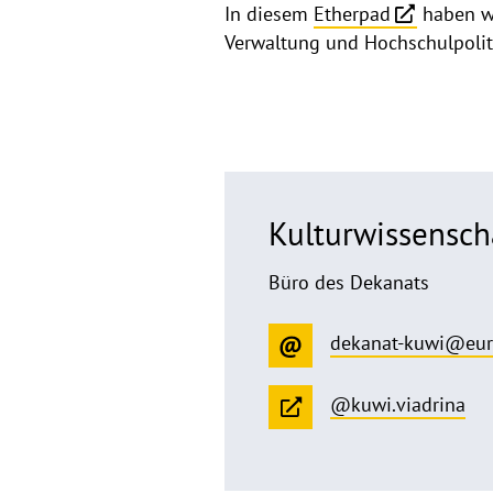
In diesem
Etherpad
haben wi
Verwaltung und Hochschulpoliti
Kulturwissenscha
Büro des Dekanats
dekanat-kuwi@eur
@kuwi.viadrina