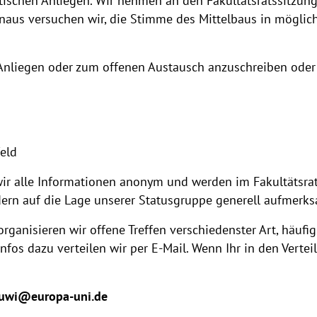
itischen Anliegen. Wir nehmen an den Fakultätsratssitzung
inaus versuchen wir, die Stimme des Mittelbaus in möglic
t Anliegen oder zum offenen Austausch anzuschreiben oder 
n
n
eld
wir alle Informationen anonym und werden im Fakultätsr
ndern auf die Lage unserer Statusgruppe generell aufmer
ganisieren wir offene Treffen verschiedenster Art, häufi
Infos dazu verteilen wir per E-Mail. Wenn Ihr in den Ver
-kuwi@europa-uni.de