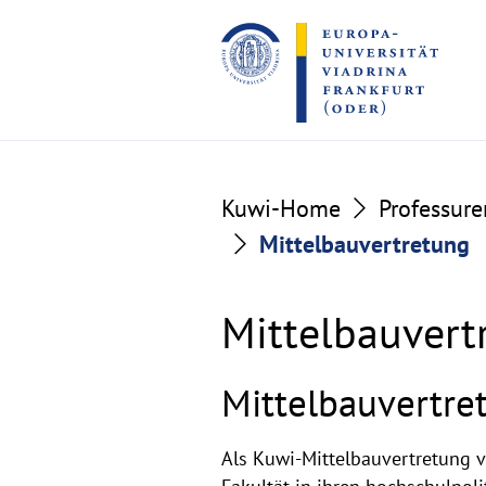
Go
Go
to
to
the
the
content
footer
section
section
Kuwi-Home
Professure
Mittelbauvertretung
Mittelbauvert
Mittelbauvertre
Als Kuwi-Mittelbauvertretung v