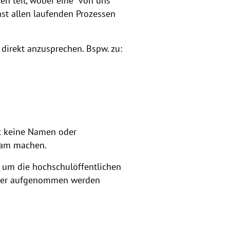
en teil, wobei eine* von uns
hst allen laufenden Prozessen
direkt anzusprechen. Bspw. zu:
at keine Namen oder
ksam machen.
g um die hochschulöffentlichen
teiler aufgenommen werden