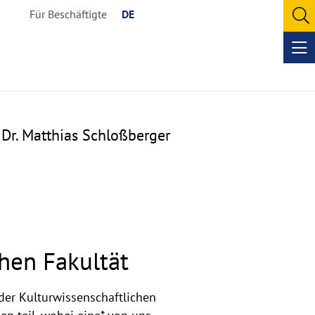
Für Beschäftigte
DE
O
se
Op
me
. Dr. Matthias Schloßberger
hen Fakultät
 der Kulturwissenschaftlichen