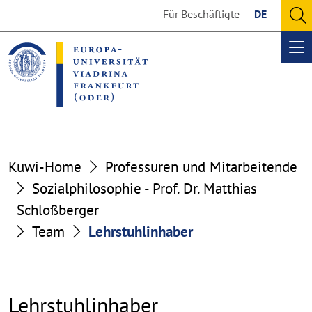
Go
Go
Für Beschäftigte
DE
to
to
O
the
the
se
Op
content
footer
me
section
section
Kuwi-Home
Professuren und Mitarbeitende
Sozialphilosophie - Prof. Dr. Matthias
Schloßberger
Team
Lehrstuhlinhaber
Lehrstuhlinhaber