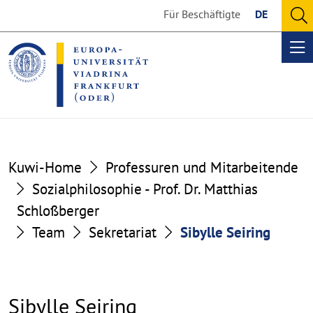
Go
Go
Für Beschäftigte
DE
to
to
O
the
the
se
Op
content
footer
me
section
section
Kuwi-Home
Professuren und Mitarbeitende
Sozialphilosophie - Prof. Dr. Matthias
Schloßberger
Team
Sekretariat
Sibylle Seiring
Sibylle Seiring