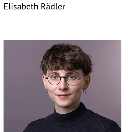
Elisabeth Rädler
©
Copy
aufk