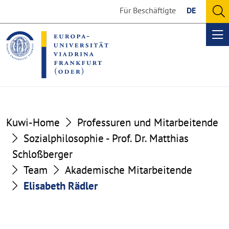
Go
Go
Für Beschäftigte
DE
to
to
O
the
the
se
Op
content
footer
me
section
section
Kuwi-Home
Professuren und Mitarbeitende
Sozialphilosophie - Prof. Dr. Matthias
Schloßberger
Team
Akademische Mitarbeitende
Elisabeth Rädler