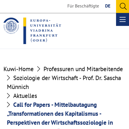
Go
Go
Für Beschäftigte
DE
to
to
O
the
the
se
Op
content
footer
me
section
section
Kuwi-Home
Professuren und Mitarbeitende
Soziologie der Wirtschaft - Prof. Dr. Sascha
Münnich
Aktuelles
Call for Papers - Mittelbautagung
„Transformationen des Kapitalismus -
Perspektiven der Wirtschaftssoziologie in