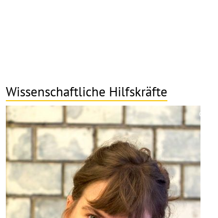
Wissenschaftliche Hilfskräfte
©
Copy
aufk