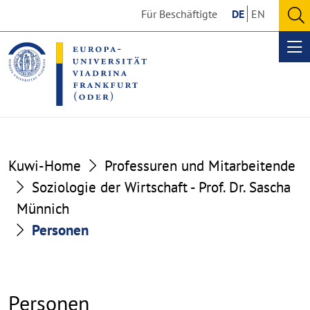
Go
Go
Für Beschäftigte
DE
EN
to
to
O
the
the
se
Op
content
footer
me
section
section
Kuwi-Home
Professuren und Mitarbeitende
Soziologie der Wirtschaft - Prof. Dr. Sascha
Münnich
Personen
Personen