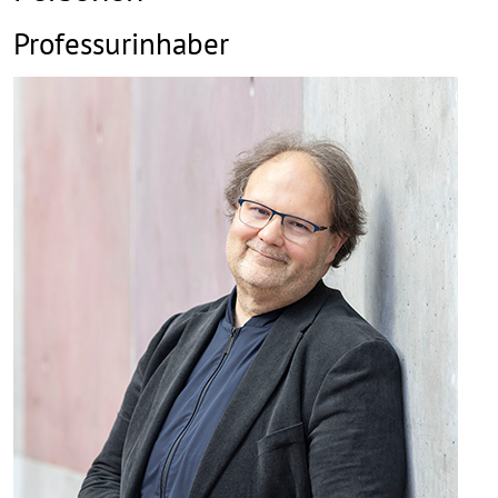
Professurinhaber
©
Copy
aufk