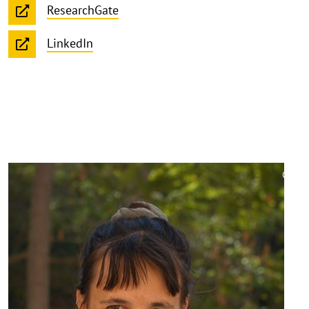
ResearchGate
LinkedIn
©
Copy
aufk