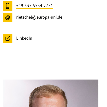
+49 335 5534 2751
rietschel@europa-uni.de
LinkedIn
©
Copy
aufk