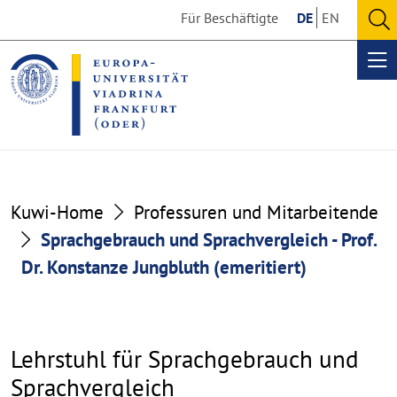
Go
Go
Für Beschäftigte
DE
EN
to
to
O
the
the
se
Op
content
footer
me
section
section
Sprachgebrauch
Kuwi-Home
Professuren und Mitarbeitende
und
Sprachgebrauch und Sprachvergleich - Prof.
Dr. Konstanze Jungbluth (emeritiert)
Sprachvergleich
-
Prof.
Lehrstuhl für Sprachgebrauch und
Dr.
Sprachvergleich