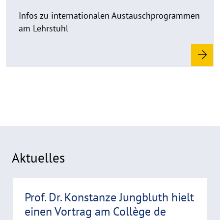
a
d
Infos zu internationalen Austauschprogrammen
m
am Lehrstuhl
o
r
e
Aktuelles
R
Prof. Dr. Konstanze Jungbluth hielt
e
einen Vortrag am Collège de
a