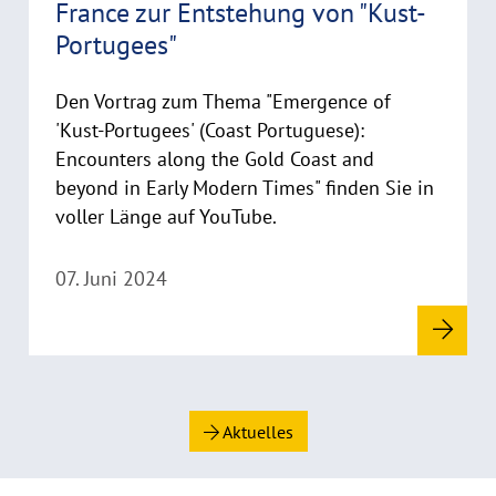
d
France zur Entstehung von "Kust-
m
Portugees"
o
r
Den Vortrag zum Thema "Emergence of
e
'Kust-Portugees' (Coast Portuguese):
Encounters along the Gold Coast and
beyond in Early Modern Times" finden Sie in
voller Länge auf YouTube.
07. Juni 2024
Aktuelles