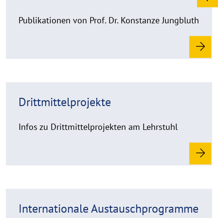
a
d
Publikationen von Prof. Dr. Konstanze Jungbluth
m
o
r
e
R
Drittmittelprojekte
e
a
d
Infos zu Drittmittelprojekten am Lehrstuhl
m
o
r
e
R
Internationale Austauschprogramme
e