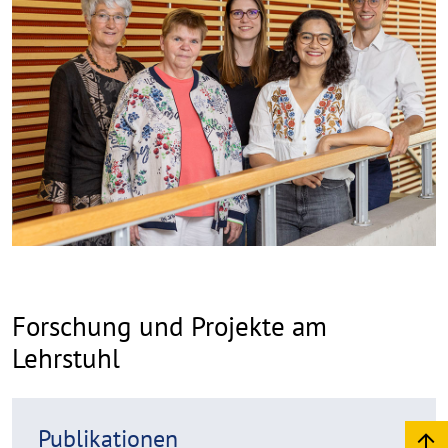
Copy
aufk
Forschung und Projekte am
Lehrstuhl
R
Publikationen
e