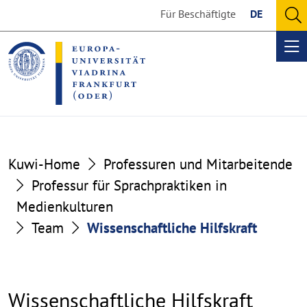
Go
Go
Für Beschäftigte
DE
to
to
O
the
the
se
Op
content
footer
me
section
section
Kuwi-Home
Professuren und Mitarbeitende
Professur für Sprachpraktiken in
Medienkulturen
Team
Wissenschaftliche Hilfskraft
Wissenschaftliche Hilfskraft