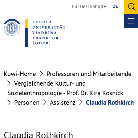
Go
Go
Für Beschäftigte
DE
to
to
O
the
the
se
Op
content
footer
me
section
section
Kuwi-Home
Professuren und Mitarbeitende
Vergleichende Kultur- und
Sozialanthropologie - Prof. Dr. Kira Kosnick
Personen
Assistenz
Claudia Rothkirch
Claudia Rothkirch