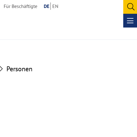
Für Beschäftigte
DE
EN
O
se
Op
me
Personen