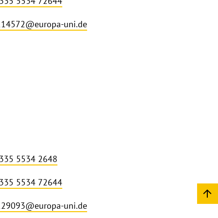
 335 5534 72644
214572@europa-uni.de
 335 5534 2648
 335 5534 72644
229093@europa-uni.de