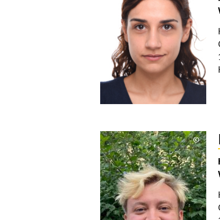
©
Copyri
aufkla