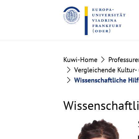
Go
Go
to
to
the
the
content
footer
section
section
Kuwi-Home
Professure
Vergleichende Kultur- 
Wissenschaftliche Hilf
Wissenschaftli
©
Copyri
aufkla