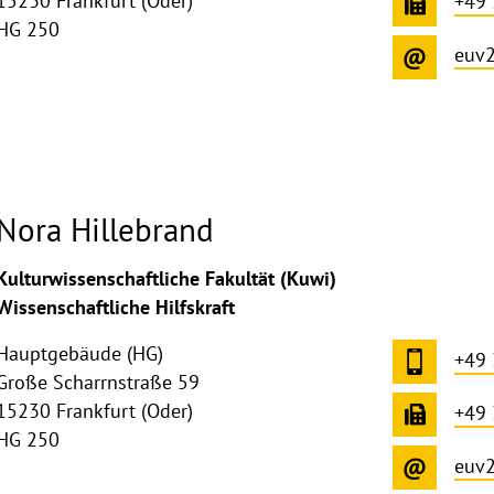
15230 Frankfurt (Oder)
+49
HG 250
euv
Nora Hillebrand
ghthinweis
Kulturwissenschaftliche Fakultät (Kuwi)
ppen
Wissenschaftliche Hilfskraft
Hauptgebäude (HG)
+49
Große Scharrnstraße 59
15230 Frankfurt (Oder)
+49
HG 250
euv