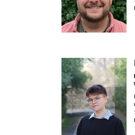
©
Copyri
aufkla