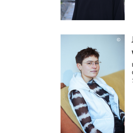
©
Copyri
aufkla