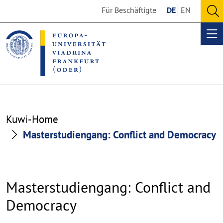
Go
Go
Für Beschäftigte
DE
EN
to
to
O
the
the
se
Op
content
footer
me
section
section
Kuwi-Home
Masterstudiengang: Conflict and Democracy
Masterstudiengang: Conflict and
Democracy