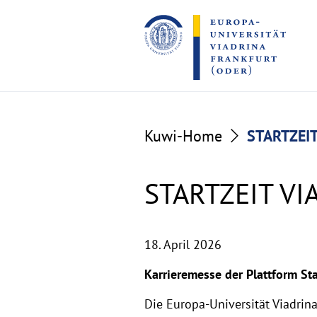
Go
Go
to
to
the
the
content
footer
section
section
Kuwi-Home
STARTZEIT
STARTZEIT VI
18. April 2026
Karrieremesse der Plattform Sta
Die Europa-Universität Viadri