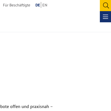
Für Beschäftigte
DE
EN
O
se
Op
me
ebote offen und praxisnah –