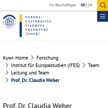
Go
Go
Für Beschäftigte
DE
EN
to
to
O
the
the
se
Op
content
footer
me
section
section
Kuwi-Home
Forschung
Institut für Europastudien (IFES)
Team
Leitung und Team
Prof. Dr. Claudia Weber
Prof. Dr. Claudia Weber