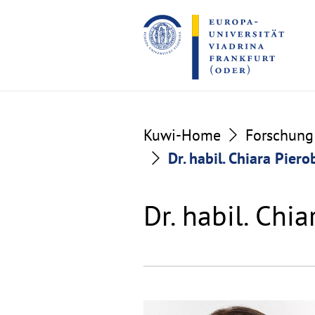
Go
Go
to
to
the
the
content
footer
section
section
Kuwi-Home
Forschung
Dr. habil. Chiara Pier
Dr. habil. Chi