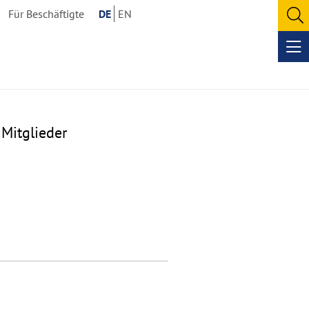
Für Beschäftigte
DE
EN
O
se
Op
me
Mitglieder