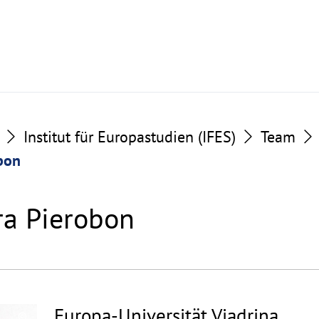
Institut für Europastudien (IFES)
Team
obon
ara Pierobon
Europa-Universität Viadrina
©