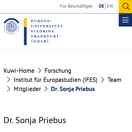
Go
Go
Für Beschäftigte
DE
EN
to
to
O
the
the
se
Op
content
footer
me
section
section
Kuwi-Home
Forschung
Institut für Europastudien (IFES)
Team
Mitglieder
Dr. Sonja Priebus
Dr. Sonja Priebus