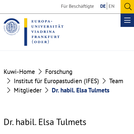
Go
Go
Für Beschäftigte
DE
EN
to
to
O
the
the
se
Op
content
footer
me
section
section
Kuwi-Home
Forschung
Institut für Europastudien (IFES)
Team
Mitglieder
Dr. habil. Elsa Tulmets
Dr. habil. Elsa Tulmets