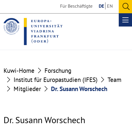
Go
Go
Für Beschäftigte
DE
EN
to
to
O
the
the
se
Op
content
footer
me
section
section
Kuwi-Home
Forschung
Institut für Europastudien (IFES)
Team
Mitglieder
Dr. Susann Worschech
Dr. Susann Worschech