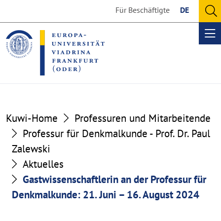
Go
Go
Für Beschäftigte
DE
to
to
O
the
the
se
Op
content
footer
me
section
section
Kuwi-Home
Professuren und Mitarbeitende
Professur für Denkmalkunde - Prof. Dr. Paul
Zalewski
Aktuelles
Gastwissenschaftlerin an der Professur für
Denkmalkunde: 21. Juni – 16. August 2024