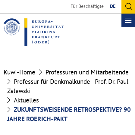
Go
Go
Für Beschäftigte
DE
to
to
O
the
the
se
Op
content
footer
me
section
section
Kuwi-Home
Professuren und Mitarbeitende
Professur für Denkmalkunde - Prof. Dr. Paul
Zalewski
Aktuelles
ZUKUNFTSWEISENDE RETROSPEKTIVE? 90
JAHRE ROERICH-PAKT