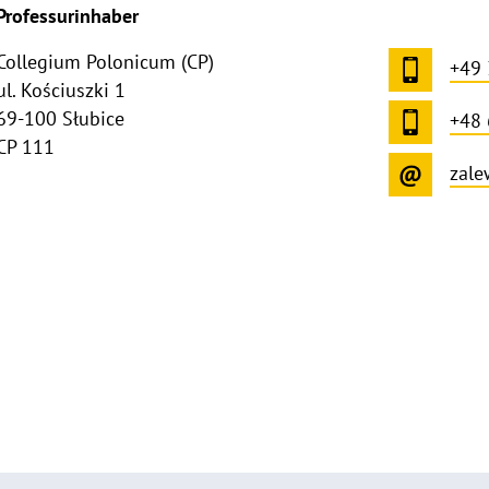
Professurinhaber
Collegium Polonicum (CP)
+49 
ul. Kościuszki 1
69-100 Słubice
+48 
CP 111
zale