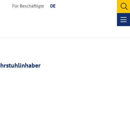
Für Beschäftigte
DE
O
se
Op
me
hrstuhlinhaber