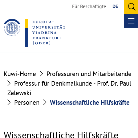
Go
Go
Für Beschäftigte
DE
to
to
O
the
the
se
Op
content
footer
me
section
section
Kuwi-Home
Professuren und Mitarbeitende
Professur für Denkmalkunde - Prof. Dr. Paul
Zalewski
Personen
Wissenschaftliche Hilfskräfte
Wissenschaftliche Hilfskräfte