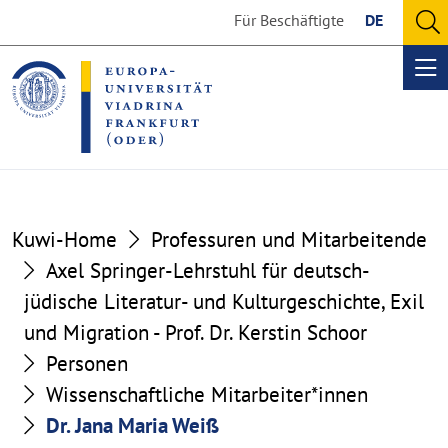
Go
Go
Für Beschäftigte
DE
to
to
O
the
the
se
Op
content
footer
me
section
section
Kuwi-Home
Professuren und Mitarbeitende
Axel Springer-Lehrstuhl für deutsch-
jüdische Li­te­ra­tur- und Kul­tur­ge­schi­chte, Exil
und Migration - Prof. Dr. Kerstin Schoor
Personen
Wissenschaftliche Mitarbeiter*innen
Dr. Jana Maria Weiß