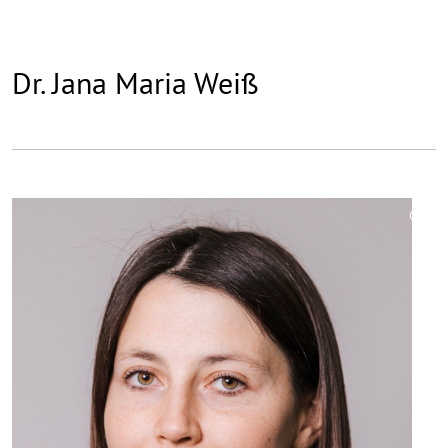
Dr. Jana Maria Weiß
©
Copy
aufk