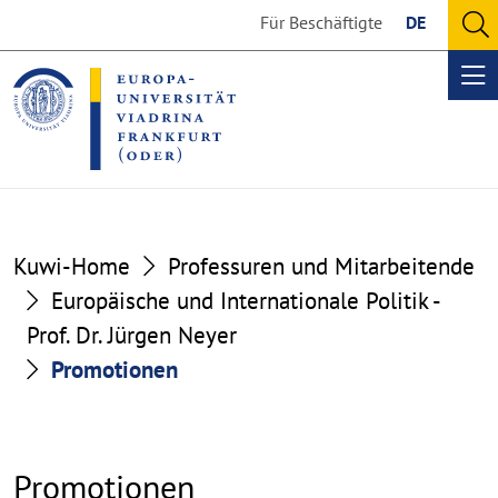
Go
Go
Für Beschäftigte
DE
to
to
O
the
the
se
Op
content
footer
me
section
section
Kuwi-Home
Professuren und Mitarbeitende
Europäische und Internationale Politik -
Prof. Dr. Jürgen Neyer
Promotionen
Promotionen