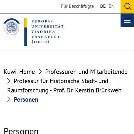
Go
Go
Für Beschäftigte
DE
EN
to
to
O
the
the
se
Op
content
footer
me
section
section
Kuwi-Home
Professuren und Mitarbeitende
Professur für Historische Stadt- und
Raumforschung - Prof. Dr. Kerstin Brückweh
Personen
Personen