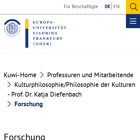
Go
Go
Für Beschäftigte
DE
EN
to
to
O
the
the
se
Op
content
footer
me
section
section
Kuwi-Home
Professuren und Mitarbeitende
Kulturphilosophie/Philosophie der Kulturen
- Prof. Dr. Katja Diefenbach
Forschung
Forschung