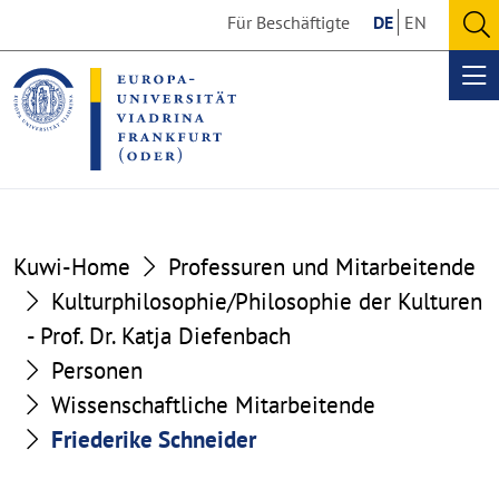
Go
Go
Für Beschäftigte
DE
EN
to
to
O
the
the
se
Op
content
footer
me
section
section
Kuwi-Home
Professuren und Mitarbeitende
Kulturphilosophie/Philosophie der Kulturen
- Prof. Dr. Katja Diefenbach
Personen
Wissenschaftliche Mitarbeitende
Friederike Schneider