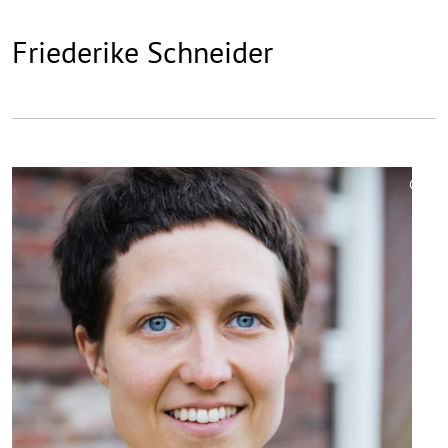
Friederike Schneider
©
Copy
aufk