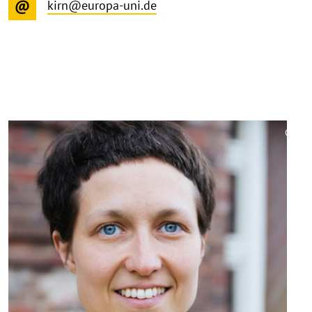
kirn@europa-uni.de
©
Copy
aufk