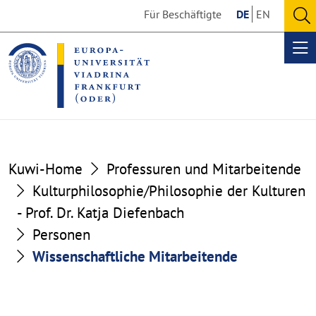
Go
Go
Für Beschäftigte
DE
EN
to
to
O
the
the
se
Op
content
footer
me
section
section
Kuwi-Home
Professuren und Mitarbeitende
Kulturphilosophie/Philosophie der Kulturen
- Prof. Dr. Katja Diefenbach
Personen
Wissenschaftliche Mitarbeitende