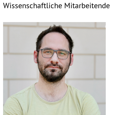
Wissenschaftliche Mitarbeitende
©
Copy
aufk