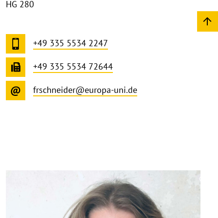
HG 280
+49 335 5534 2247
+49 335 5534 72644
frschneider@europa-uni.de
©
Copy
aufk