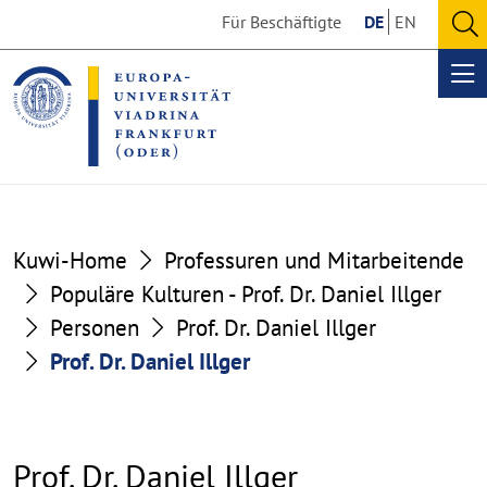
Go
Go
Für Beschäftigte
DE
EN
to
to
O
the
the
se
Op
content
footer
me
section
section
Kuwi-Home
Professuren und Mitarbeitende
Populäre Kulturen - Prof. Dr. Daniel Illger
Personen
Prof. Dr. Daniel Illger
Prof. Dr. Daniel Illger
Prof. Dr. Daniel Illger