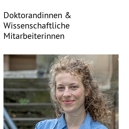
Doktorandinnen &
Wissenschaftliche
Mitarbeiterinnen
©
Copy
aufk