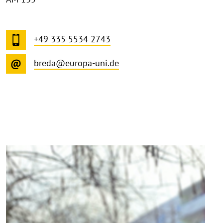
+49 335 5534 2743
breda@europa-uni.de
©
Copy
aufk