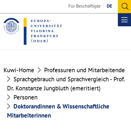
Go
Go
Für Beschäftigte
DE
to
to
O
the
the
se
Op
content
footer
me
section
section
Kuwi-Home
Professuren und Mitarbeitende
Sprachgebrauch und Sprachvergleich - Prof.
Dr. Konstanze Jungbluth (emeritiert)
Personen
Doktorandinnen & Wissenschaftliche
Mitarbeiterinnen