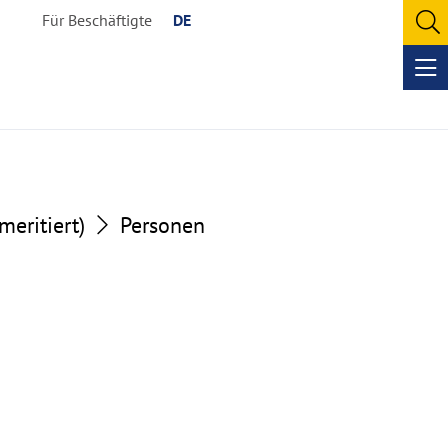
Für Beschäftigte
DE
O
se
Op
me
meritiert)
Personen