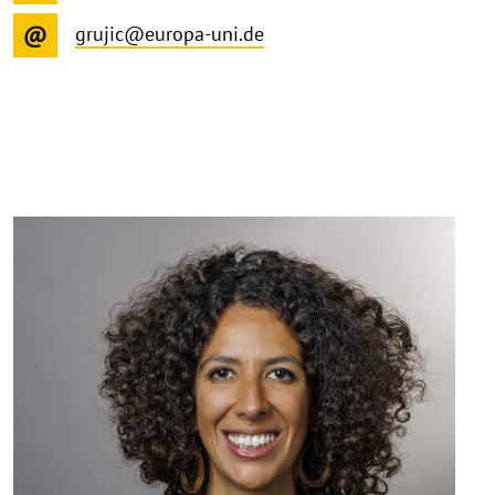
grujic@europa-uni.de
©
Copy
aufk