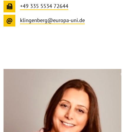
+49 335 5534 72644
klingenberg@europa-uni.de
©
Copy
aufk