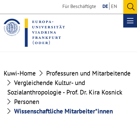
Go
Go
Für Beschäftigte
DE
EN
to
to
O
the
the
se
Op
content
footer
me
section
section
Kuwi-Home
Professuren und Mitarbeitende
Vergleichende Kultur- und
Sozialanthropologie - Prof. Dr. Kira Kosnick
Personen
Wissenschaftliche Mitarbeiter*innen