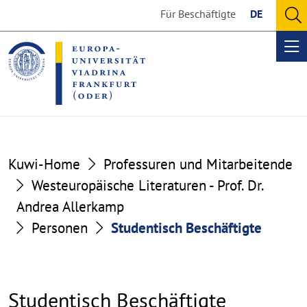
Go
Go
Für Beschäftigte
DE
to
to
O
the
the
se
Op
content
footer
me
section
section
Kuwi-Home
Professuren und Mitarbeitende
Westeuropäische Literaturen - Prof. Dr.
Andrea Allerkamp
Personen
Studentisch Beschäftigte
Studentisch Beschäftigte