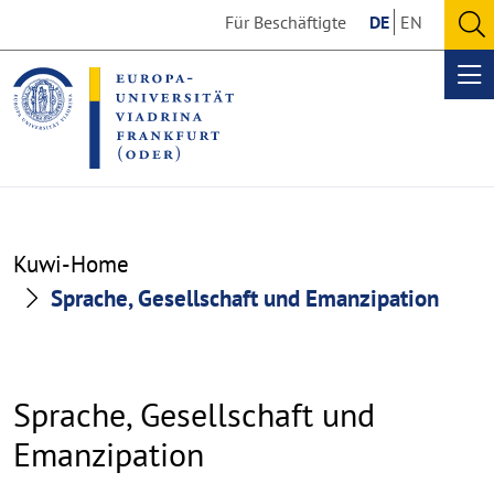
Go
Go
Für Beschäftigte
DE
EN
to
to
O
the
the
se
Op
content
footer
me
section
section
Kuwi-Home
Sprache, Gesellschaft und Emanzipation
Sprache, Gesellschaft und
Emanzipation