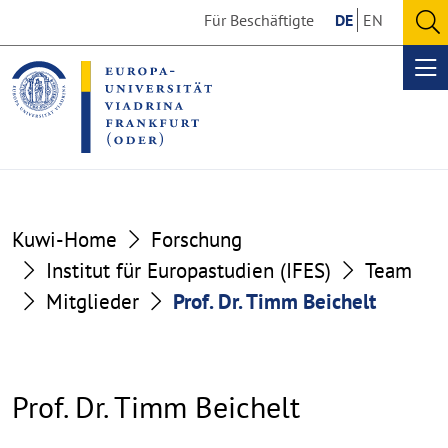
Go
Go
Für Beschäftigte
DE
EN
to
to
O
the
the
se
Op
content
footer
me
section
section
Kuwi-Home
Forschung
Institut für Europastudien (IFES)
Team
Mitglieder
Prof. Dr. Timm Beichelt
Prof. Dr. Timm Beichelt